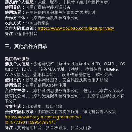
涉及的个人信息：
头像、昵称、手机号（如用户选择同步）
使用目的：
向用户提供智能对话服务
使用场景：
在用户使用豆包相关的智能对话功能时
合作方主体：
北京春田知韵科技有限公司
收集方式：
SDK自行采集
合作方隐私政策：
https://www.doubao.com/legal/privacy
备注：
适用于抖音
三、其他合作方目录
提供基础服务
涉及个人信息：
设备标识符（Android如Android ID、OAID，iOS
如IDFV、IDFA）、设备MAC地址、IP地址、位置信息（如
GPS
、
WLAN接入点、蓝牙和基站）、设备传感器信息 、软件列表
使用目的：
提供基本网络服务、安全风控及其他服务功能
使用场景：
在用户使用App时使用
合作方主体：
北京抖音信息服务有限公司（包括：北京吉云互动科
技有限公司、北京时光无限科技有限公司）、北京字跳网络技术有
限公司
收集方式：
SDK采集、接口传输
合作方隐私政策：
由内部关联方提供服务，详见抖音隐私政策：
https://www.douyin.com/agreements/?
id=6773901168964798477
备注：
共同适用抖音、抖音极速版、抖音火山版