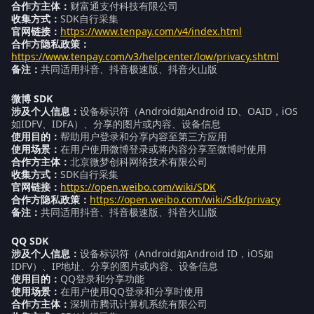
合作方主体：
财富通支付科技有限公司
收集方式：
SDK自行采集
官网链接：
https://www.tenpay.com/v4/index.html
合作方隐私政策：
https://www.tenpay.com/v3/helpcenter/low/privacy.shtml
备注：
共同适用抖音、抖音极速版、抖音火山版
微博 SDK
涉及个人信息：
设备标识符（Android如Android ID、OAID，iOS
如IDFV、IDFA）、分享的图片或内容、设备信息
使用目的：
帮助用户登录和分享内容至第三方应用
使用场景：
在用户使用微博登录或将内容分享至微博时使用
合作方主体：
北京微梦创科网络技术有限公司
收集方式：
SDK自行采集
官网链接：
https://open.weibo.com/wiki/SDK
合作方隐私政策：
https://open.weibo.com/wiki/Sdk/privacy
备注：
共同适用抖音、抖音极速版、抖音火山版
QQ SDK
涉及个人信息：
设备标识符（Android如Android ID，iOS如
IDFV）、IP地址、分享的图片或内容、设备信息
使用目的：
QQ登录和分享功能
使用场景：
在用户使用QQ登录和分享时使用
合作方主体：
深圳市腾讯计算机系统有限公司