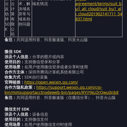
云
云
术，解
域名情况
agreement/terms/suit_b
反
计
决域名
u1_ali_cloud/suit_bu1_al
劫
算
异常与
i_cloud201902141711_54
持
有
域名劫
837.html
SD
限
持问题
K
公
司
备注：
共同适用抖音、抖音极速版、抖音火山版
微信 SDK
涉及个人信息：
分享的图片或内容
使用目的：
支持微信登录和分享
使用场景：
在用户使用微信登录或者分享时使用
合作方主体：
深圳市腾讯计算机系统有限公司
收集方式：
SDK自行采集
官网链接：
https://open.weixin.qq.com/
合作方隐私政策：
https://support.weixin.qq.com/cgi-
bin/mmsupportacctnodeweb-bin/pages/RYiYJkLOrQwu0nb8
备注：
共同适用抖音、抖音极速版（仅微信分享）、抖音火山版
微信支付 SDK
涉及个人信息：
设备信息
使用目的：
支持微信支付
使用场景：
在用户使用微信支付时使用