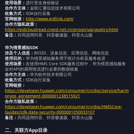
使用场景：
进行安全身份验证
合作方主体：
金联汇通信息技术有限公司
收集方式：
SDK自行采集
官网链接：
http://www.eidlink.com/
合作方隐私政策：
https://eidcloudread.cneid.net.cn/pro/privacypolicy.html
备注：
共同适用抖音、抖音极速版、抖音火山版
华为情景感知SDK
涉及个人信息：
BSSID、设备信息、应用信息、网络信息
使用目的：
华为情景感知服务用于统计分析及服务改进
使用场景：
在使用HMS Core SDK服务过程中，华为情景感知服务
会对API的调用情况进行必要的数据收集
合作方主体：
华为软件技术有限公司
收集方式：
SDK自行采集
官网链接：
https://developer.huawei.com/consumer/cn/doc/service/harm
onyos_agreement-0000001238515921
合作方隐私政策：
https://developer.huawei.com/consumer/cn/doc/HMSCore-
Guides/sdk-data-security-0000001050033107
备注：
共同适用抖音、抖音极速版、抖音火山版
二、关联方App目录