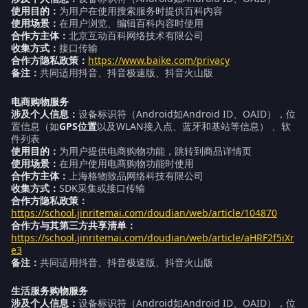
使用目的：
为用户在使用搜索服务时提供百科内容
使用场景：
在用户浏览、编辑百科内容时使用
合作方主体：
北京互动百科网络技术有限公司
收集方式：
接口传输
合作方隐私政策：
https://www.baike.com/privacy
备注：
共同适用抖音、抖音极速版、抖音火山版
电商购物服务
涉及个人信息：
设备标识符（Android如Android ID、OAID），位
置信息（如
GPS位置
以及WLAN接入点、蓝牙和基站等信息） 、软
件列表
使用目的：
为用户提供电商购物功能，跳转到商品详情页
使用场景：
在用户使用电商购物功能时使用
合作方主体：
上海格物致品网络科技有限公司
收集方式：
SDK采集或接口传输
合作方隐私政策：
https://school.jinritemai.com/doudian/web/article/104870
合作方与其第三方共享清单：
https://school.jinritemai.com/doudian/web/article/aHRF2f5iXr
e3
备注：
共同适用抖音、抖音极速版、抖音火山版
生活服务购物服务
涉及个人信息：
设备标识符（Android如Android ID、OAID），位