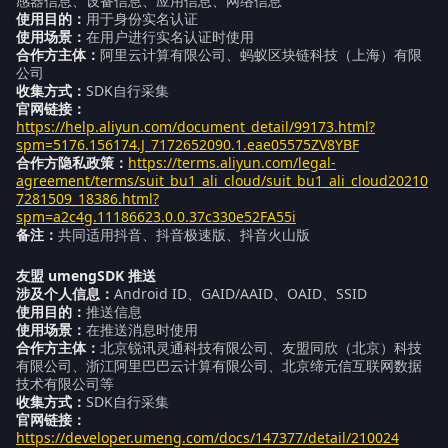
感器信息、设备信息、应用信息、网络信息
使用目的：
用于身份实名认证
使用场景：
在用户进行实名认证时使用
合作方主体：
阿里云计算有限公司、蚂蚁区块链科技（上海）有限
公司
收集方式：
SDK自行采集
官网链接：
https://help.aliyun.com/document_detail/99173.html?
spm=5176.156174.J_7172652090.1.eae05575ZV8YBF
合作方隐私政策：
https://terms.aliyun.com/legal-
agreement/terms/suit_bu1_ali_cloud/suit_bu1_ali_cloud20210
7281509_18386.html?
spm=a2c4g.11186623.0.0.37c330e52FA55i
备注：
共同适用抖音、抖音极速版、抖音火山版
友盟 umengSDK 推送
涉及个人信息：
Android ID、GAID/AAID、OAID、SSID
使用目的：
推送信息
使用场景：
在推送消息时使用
合作方主体：
北京锐讯灵通科技有限公司、友盟同欣（北京）科技
有限公司、浙江阿里巴巴云计算有限公司、北京缔元信互联网数据
技术有限公司等
收集方式：
SDK自行采集
官网链接：
https://developer.umeng.com/docs/147377/detail/210024