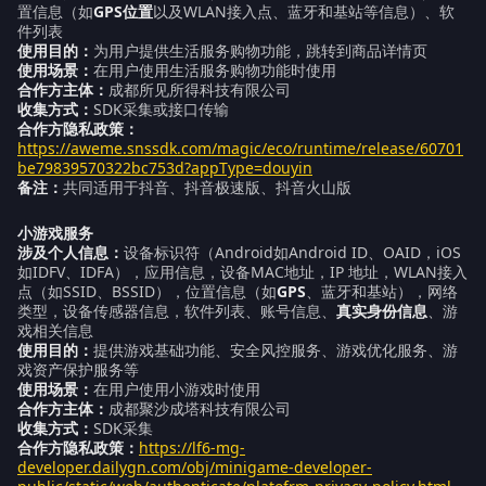
置信息（如
GPS位置
以及WLAN接入点、蓝牙和基站等信息）、软
件列表
使用目的：
为用户提供生活服务购物功能，跳转到商品详情页
使用场景：
在用户使用生活服务购物功能时使用
合作方主体：
成都所见所得科技有限公司
收集方式：
SDK采集或接口传输
合作方隐私政策：
https://aweme.snssdk.com/magic/eco/runtime/release/60701
be79839570322bc753d?appType=douyin
备注：
共同适用于抖音、抖音极速版、抖音火山版
小游戏服务
涉及个人信息：
设备标识符（Android如Android ID、OAID，iOS
如IDFV、IDFA），应用信息，设备MAC地址，IP 地址，WLAN接入
点（如SSID、BSSID），位置信息（如
GPS
、蓝牙和基站），网络
类型，设备传感器信息，软件列表、账号信息、
真实身份信息
、游
戏相关信息
使用目的：
提供游戏基础功能、安全风控服务、游戏优化服务、游
戏资产保护服务等
使用场景：
在用户使用小游戏时使用
合作方主体：
成都聚沙成塔科技有限公司
收集方式：
SDK采集
合作方隐私政策：
https://lf6-mg-
developer.dailygn.com/obj/minigame-developer-