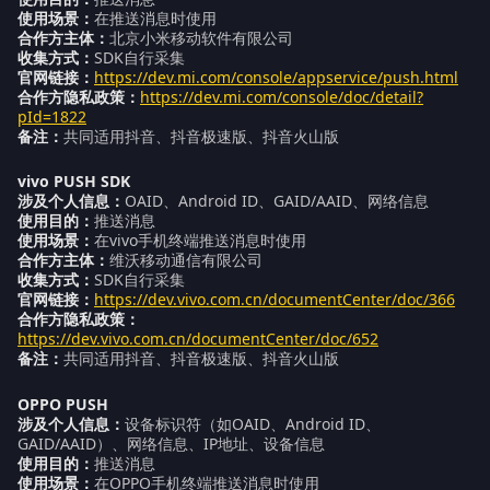
使用场景：
在推送消息时使用
合作方主体：
北京小米移动软件有限公司
收集方式：
SDK自行采集
官网链接：
https://dev.mi.com/console/appservice/push.html
合作方隐私政策：
https://dev.mi.com/console/doc/detail?
pId=1822
备注：
共同适用抖音、抖音极速版、抖音火山版
vivo PUSH
SDK
涉及个人信息：
OAID、Android ID、GAID/AAID、网络信息
使用目的：
推送消息
使用场景：
在vivo手机终端推送消息时使用
合作方主体：
维沃移动通信有限公司
收集方式：
SDK自行采集
官网链接：
https://dev.vivo.com.cn/documentCenter/doc/366
合作方隐私政策：
https://dev.vivo.com.cn/documentCenter/doc/652
备注：
共同适用抖音、抖音极速版、抖音火山版
OPPO PUSH
涉及个人信息：
设备标识符（如OAID、Android ID、
GAID/AAID）、网络信息、IP地址、设备信息
使用目的：
推送消息
使用场景：
在OPPO手机终端推送消息时使用