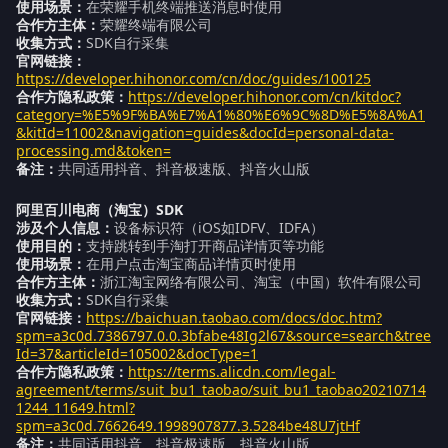
使用场景：
在荣耀手机终端推送消息时使用
合作方主体：
荣耀终端有限公司
收集方式：
SDK自行采集
官网链接：
https://developer.hihonor.com/cn/doc/guides/100125
合作方隐私政策：
https://developer.hihonor.com/cn/kitdoc?
category=%E5%9F%BA%E7%A1%80%E6%9C%8D%E5%8A%A1
&kitId=11002&navigation=guides&docId=personal-data-
processing.md&token=
备注：
共同适用抖音、抖音极速版、抖音火山版
阿里百川电商（淘宝）SDK
涉及个人信息：
设备标识符（iOS如IDFV、IDFA）
使用目的：
支持跳转到手淘打开商品详情页等功能
使用场景：
在用户点击淘宝商品详情页时使用
合作方主体：
浙江淘宝网络有限公司、淘宝（中国）软件有限公司
收集方式：
SDK自行采集
官网链接：
https://baichuan.taobao.com/docs/doc.htm?
spm=a3c0d.7386797.0.0.3bfabe48Ig2l67&source=search&tree
Id=37&articleId=105002&docType=1
合作方隐私政策：
https://terms.alicdn.com/legal-
agreement/terms/suit_bu1_taobao/suit_bu1_taobao20210714
1244_11649.html?
spm=a3c0d.7662649.1998907877.3.5284be48U7jtHf
备注：
共同适用抖音、抖音极速版、抖音火山版