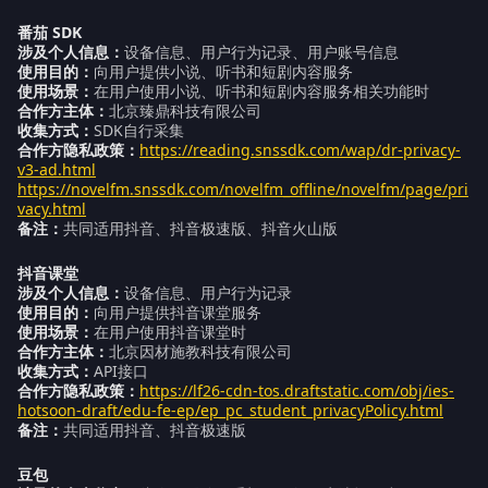
番茄 SDK
涉及个人信息：
设备信息、用户行为记录、用户账号信息
使用目的：
向用户提供小说、听书和短剧内容服务
使用场景：
在用户使用小说、听书和短剧内容服务相关功能时
合作方主体：
北京臻鼎科技有限公司
收集方式：
SDK自行采集
合作方隐私政策：
https://reading.snssdk.com/wap/dr-privacy-
v3-ad.html
https://novelfm.snssdk.com/novelfm_offline/novelfm/page/pri
vacy.html
备注：
共同适用抖音、抖音极速版、抖音火山版
抖音课堂
涉及个人信息：
设备信息、用户行为记录
使用目的：
向用户提供抖音课堂服务
使用场景：
在用户使用抖音课堂时
合作方主体：
北京因材施教科技有限公司
收集方式：
API接口
合作方隐私政策：
https://lf26-cdn-tos.draftstatic.com/obj/ies-
hotsoon-draft/edu-fe-ep/ep_pc_student_privacyPolicy.html
备注：
共同适用抖音、抖音极速版
豆包