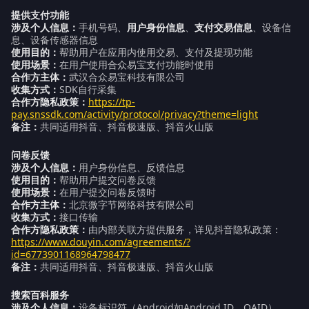
提供支付功能
涉及个人信息：
手机号码、
用户身份信息
、
支付交易信息
、设备信
息、设备传感器信息
使用目的：
帮助用户在应用内使用交易、支付及提现功能
使用场景：
在用户使用合众易宝支付功能时使用
合作方主体：
武汉合众易宝科技有限公司
收集方式：
SDK自行采集
合作方隐私政策：
https://tp-
pay.snssdk.com/activity/protocol/privacy?theme=light
备注：
共同适用抖音、抖音极速版、抖音火山版
问卷反馈
涉及个人信息：
用户身份信息、反馈信息
使用目的：
帮助用户提交问卷反馈
使用场景：
在用户提交问卷反馈时
合作方主体：
北京微字节网络科技有限公司
收集方式：
接口传输
合作方隐私政策：
由内部关联方提供服务，详见抖音隐私政策：
https://www.douyin.com/agreements/?
id=6773901168964798477
备注：
共同适用抖音、抖音极速版、抖音火山版
搜索百科服务
涉及个人信息：
设备标识符（Android如Android ID、OAID）