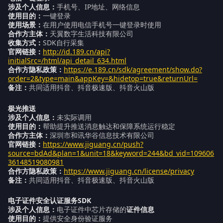
涉及个人信息：
手机号、IP地址、网络信息
使用目的：
一键登录
使用场景：
在用户使用电信手机号一键登录时使用
合作方主体：
天翼数字生活科技有限公司
收集方式：
SDK自行采集
官网链接：
http://id.189.cn/api?
initialSrc=/html/api_detail_634.html
合作方隐私政策：
https://e.189.cn/sdk/agreement/show.do?
order=2&type=main&appKey=&hidetop=true&returnUrl=
备注：
共同适用抖音、抖音极速版、抖音火山版
极光推送
涉及个人信息：
未实际调用
使用目的：
帮助提升推送消息触达和保障系统运行稳定
合作方主体：
深圳市和讯华谷信息技术有限公司
官网链接：
https://www.jiguang.cn/push?
source=bdAd&plan=1&unit=18&keyword=244&bd_vid=109606
36148519080981
合作方隐私政策：
https://www.jiguang.cn/license/privacy
备注：
共同适用抖音、抖音极速版、抖音火山版
电子证件安全认证服务SDK
涉及个人信息：
电子证件中芯片存储的
证件信息
使用目的：
提供安全身份验证服务