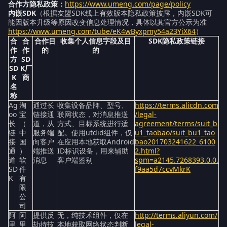
合作方隐私政策：
https://www.umeng.com/page/policy
内嵌SDK
（根据友盟SDK线上有效版本隐私政策披露，内嵌SDK可
能因版本升级等原因改变信息处理情况，具体以其官方公示为准
https://www.umeng.com/tube/eK4wByxpmy54a23YiX64
）
合
合
合作目
收集个人信息字段及目
SDK隐私政策链接
作
作
的
的
方
SD
SD
K厂
K
商
名
称
Ag
淘
通过长
收集设备品牌、型号、
https://terms.alicdn.com
oo
宝
链接通
联网状态，对消息推送
/legal-
长
（
道，从
方式、目标系统进行适
agreement/terms/suit_b
链
中
服务端
配。使用utdid组件，仅
u1_taobao/suit_bu1_tao
接
国
向客户
在应用本地获取Android
bao201703241622_6100
通
）
端推送
ID标识设备，用来辅助
2.html?
道
软
消息
客户端鉴别
spm=a2145.7268393.0.0.
SD
件
f9aa5d7ccvMkrK
K
有
限
公
司
阿
阿
提供反
无，纯技术组件，仅在
http://terms.aliyun.com/
里
里
劫持技
本地获取网络状态判断
legal-