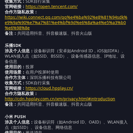
收集方式：
SDK自行采集
官网链接：
https://open.tencent.com/
合作方隐私政策：
https://wiki.connect.qq.com/qq%e4%ba%92%e8%81%94sdk%
e9%9a%90%e7%a7%81%e4%bf%9d%e6%8a%a4%e5%a3%b0
%e6%98%8e
备注：
共同适用抖音、抖音极速版、抖音火山版
乐播SDK
涉及个人信息：
设备标识符（安卓如Android ID，iOS如IDFA）、
WLAN接入点（如SSID、BSSID）、设备传感器信息、IP地址、设
备信息
使用目的：
投屏
使用场景：
在用户投屏时使用
合作方主体：
深圳乐播科技有限公司
收集方式：
SDK自行采集
官网链接：
https://cloud.hpplay.cn/
合作方隐私政策：
http://cdn.hpplay.com.cn/xm/privacy.html#introduction
备注：
共同适用抖音、抖音极速版、抖音火山版
小米 PUSH
涉及个人信息：
设备标识符（如Android ID、OAID）、WLAN接入
点（如SSID）、设备信息、网络信息
使用目的：
推送消息