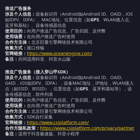
推送广告服务
涉及个人信息：
设备标识符（Android如Android ID、OAID，iOS
如IDFV、IDFA）、MAC地址、位置信息（如
GPS
、WLAN接入点、
蓝牙和基站）、设备传感器信息
使用目的：
向用户推送广告信息、广告归因、反作弊
使用场景：
在向用户推送广告时使用
合作方主体：
北京巨量引擎网络技术有限公司
收集方式：
接口传输
官网链接：
https://www.oceanengine.com/
备注：
共同适用抖音、抖音火山版
推送广告服务（接入穿山甲SDK）
涉及个人信息：
设备标识符（Android如Android ID、OAID、
GAID，iOS如IDFV、IDFA），设备MAC地址，IP地址，WLAN接入
点（如SSID、BSSID），位置信息（如
GPS
、蓝牙和基站等），设
备传感器信息，软件列表
使用目的：
向用户推送广告信息、广告归因、反作弊
使用场景：
在向用户推送广告时使用
合作方主体：
北京巨量引擎网络技术有限公司
收集方式：
SDK自行采集
官网链接：
https://www.csjplatform.com/
合作方隐私政策：
https://www.csjplatform.com/privacy/partner
备注：
适用于抖音极速版、抖音小程序