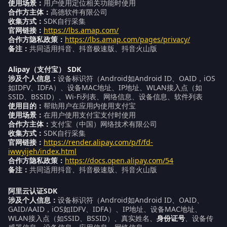
使用场景：
用户使用定位相关功能时使用
合作方主体：
高德软件有限公司
收集方式：
SDK自行采集
官网链接：
https://lbs.amap.com/
合作方隐私政策：
https://lbs.amap.com/pages/privacy/
备注：
共同适用抖音、抖音极速版、抖音火山版
Alipay（支付宝） SDK
涉及个人信息：
设备标识符（Android如Android ID、OAID，iOS
如IDFV、IDFA）、设备MAC地址、IP地址、WLAN接入点（如
SSID、BSSID）、Wi-Fi列表、网络信息、设备信息、软件列表
使用目的：
帮助用户在应用内使用支付宝
使用场景：
在用户使用支付宝支付时使用
合作方主体：
支付宝（中国）网络技术有限公司
收集方式：
SDK自行采集
官网链接：
https://render.alipay.com/p/f/fd-
iwwyijeh/index.html
合作方隐私政策：
https://docs.open.alipay.com/54
备注：
共同适用抖音、抖音极速版、抖音火山版
阿里云认证SDK
涉及个人信息：
设备标识符（Android如Android ID、OAID、
GAID/AAID，iOS如IDFV、IDFA）、IP地址、设备MAC地址、
WLAN接入点（如SSID、BSSID）、真实姓名、
身份证号
、设备传