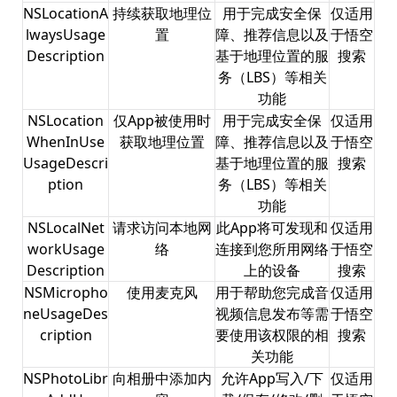
NSLocationA
持续获取地理位
用于完成安全保
仅适用
lwaysUsage
置
障、推荐信息以及
于悟空
Description
基于地理位置的服
搜索
务（LBS）等相关
功能
NSLocation
仅App被使用时
用于完成安全保
仅适用
WhenInUse
获取地理位置
障、推荐信息以及
于悟空
UsageDescri
基于地理位置的服
搜索
ption
务（LBS）等相关
功能
NSLocalNet
请求访问本地网
此App将可发现和
仅适用
workUsage
络
连接到您所用网络
于悟空
Description
上的设备
搜索
NSMicropho
使用麦克风
用于帮助您完成音
仅适用
neUsageDes
视频信息发布等需
于悟空
cription
要使用该权限的相
搜索
关功能
NSPhotoLibr
向相册中添加内
允许App写入/下
仅适用