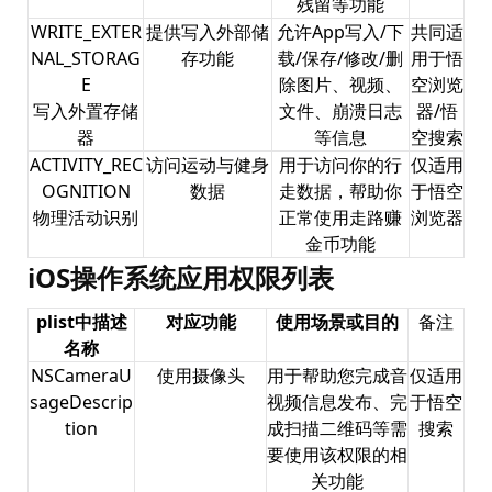
残留等功能
WRITE_EXTER
提供写入外部储
允许App写入/下
共同适
NAL_STORAG
存功能
载/保存/修改/删
用于悟
E
除图片、视频、
空浏览
写入外置存储
文件、崩溃日志
器/悟
器
等信息
空搜索
ACTIVITY_REC
访问运动与健身
用于访问你的行
仅适用
OGNITION
数据
走数据，帮助你
于悟空
物理活动识别
正常使用走路赚
浏览器
金币功能
iOS操作系统应用权限列表
plist中描述
对应功能
使用场景或目的
备注
名称
NSCameraU
使用摄像头
用于帮助您完成音
仅适用
sageDescrip
视频信息发布、完
于悟空
tion
成扫描二维码等需
搜索
要使用该权限的相
关功能